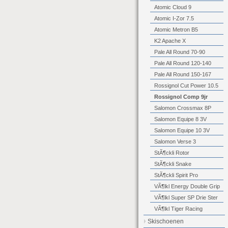
Atomic Cloud 9
Atomic I-Zor 7.5
Atomic Metron B5
K2 Apache X
Pale All Round 70-90
Pale All Round 120-140
Pale All Round 150-167
Rossignol Cut Power 10.5
Rossignol Comp 9jr
Salomon Crossmax 8P
Salomon Equipe 8 3V
Salomon Equipe 10 3V
Salomon Verse 3
StÃ¶ckli Rotor
StÃ¶ckli Snake
StÃ¶ckli Spirit Pro
VÃ¶lkl Energy Double Grip
VÃ¶lkl Super SP Drie Ster
VÃ¶lkl Tiger Racing
Skischoenen