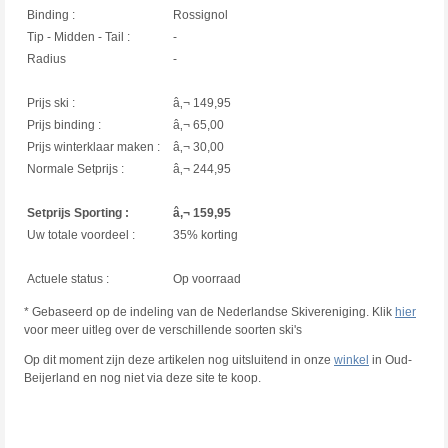
Binding :
Rossignol
Tip - Midden - Tail :
-
Radius
-
Prijs ski :
â‚¬ 149,95
Prijs binding :
â‚¬ 65,00
Prijs winterklaar maken :
â‚¬ 30,00
Normale Setprijs :
â‚¬ 244,95
Setprijs Sporting :
â‚¬ 159,95
Uw totale voordeel :
35% korting
Actuele status :
Op voorraad
* Gebaseerd op de indeling van de Nederlandse Skivereniging. Klik
hier
voor meer uitleg over de verschillende soorten ski's
Op dit moment zijn deze artikelen nog uitsluitend in onze
winkel
in Oud-
Beijerland en nog niet via deze site te koop.