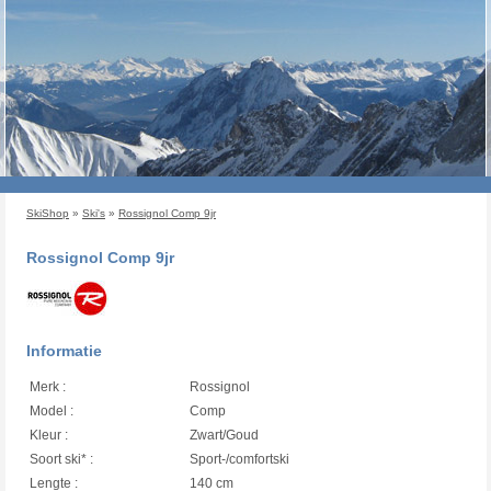
SkiShop
»
Ski's
»
Rossignol Comp 9jr
Rossignol Comp 9jr
Informatie
Merk :
Rossignol
Model :
Comp
Kleur :
Zwart/Goud
Soort ski* :
Sport-/comfortski
Lengte :
140 cm