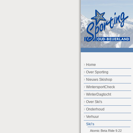
Home
Over Sporting
Nieuws Skishop
WintersportCheck
WinterDagtocht
Over Ski's
Onderhoud
Verhuur
Ski's
Atomic Beta Ride 9.22