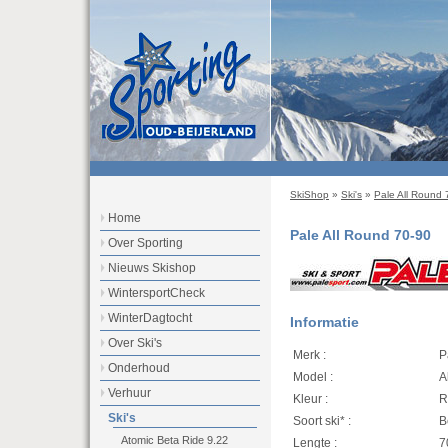
SkiShop
»
Ski's
»
Pale All Round 
Home
Pale All Round 70-90
Over Sporting
Nieuws Skishop
WintersportCheck
WinterDagtocht
Informatie
Over Ski's
Merk :
P
Onderhoud
Model :
A
Verhuur
Kleur :
R
Ski's
Soort ski* :
B
Atomic Beta Ride 9.22
Lengte :
7