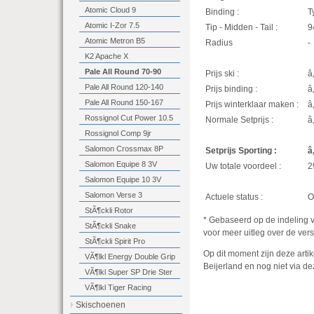
Atomic Cloud 9
Binding :
T
Atomic I-Zor 7.5
Tip - Midden - Tail :
9
Atomic Metron B5
Radius
-
K2 Apache X
Pale All Round 70-90
Prijs ski :
â
Pale All Round 120-140
Prijs binding :
â
Pale All Round 150-167
Prijs winterklaar maken :
â
Rossignol Cut Power 10.5
Normale Setprijs :
â
Rossignol Comp 9jr
Salomon Crossmax 8P
Setprijs Sporting :
â
Salomon Equipe 8 3V
Uw totale voordeel :
2
Salomon Equipe 10 3V
Salomon Verse 3
Actuele status :
O
StÃ¶ckli Rotor
* Gebaseerd op de indeling 
StÃ¶ckli Snake
voor meer uitleg over de vers
StÃ¶ckli Spirit Pro
Op dit moment zijn deze artik
VÃ¶lkl Energy Double Grip
Beijerland en nog niet via dez
VÃ¶lkl Super SP Drie Ster
VÃ¶lkl Tiger Racing
Skischoenen