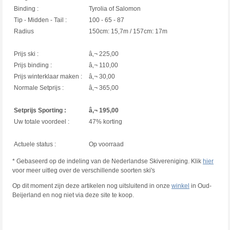
Binding :
Tyrolia of Salomon
Tip - Midden - Tail :
100 - 65 - 87
Radius
150cm: 15,7m / 157cm: 17m
Prijs ski :
â‚¬ 225,00
Prijs binding :
â‚¬ 110,00
Prijs winterklaar maken :
â‚¬ 30,00
Normale Setprijs :
â‚¬ 365,00
Setprijs Sporting :
â‚¬ 195,00
Uw totale voordeel :
47% korting
Actuele status :
Op voorraad
* Gebaseerd op de indeling van de Nederlandse Skivereniging. Klik
hier
voor meer uitleg over de verschillende soorten ski's
Op dit moment zijn deze artikelen nog uitsluitend in onze
winkel
in Oud-
Beijerland en nog niet via deze site te koop.