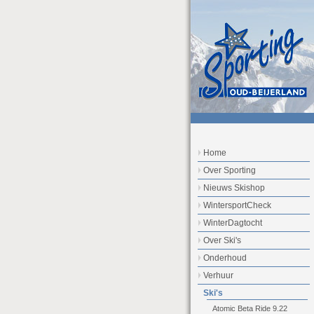
Home
Over Sporting
Nieuws Skishop
WintersportCheck
WinterDagtocht
Over Ski's
Onderhoud
Verhuur
Ski's
Atomic Beta Ride 9.22