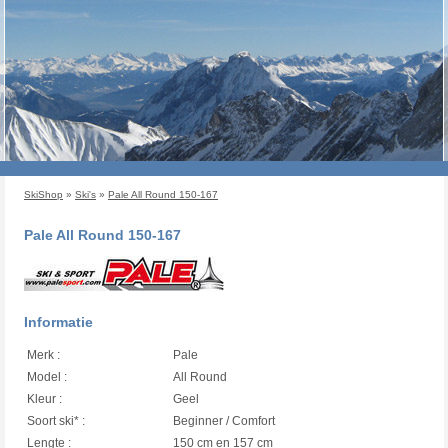
SkiShop
»
Ski's
»
Pale All Round 150-167
Pale All Round 150-167
Informatie
Merk :
Pale
Model :
All Round
Kleur :
Geel
Soort ski* :
Beginner / Comfort
Lengte :
150 cm en 157 cm