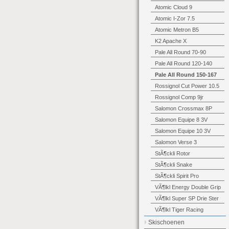
Atomic Cloud 9
Atomic I-Zor 7.5
Atomic Metron B5
K2 Apache X
Pale All Round 70-90
Pale All Round 120-140
Pale All Round 150-167
Rossignol Cut Power 10.5
Rossignol Comp 9jr
Salomon Crossmax 8P
Salomon Equipe 8 3V
Salomon Equipe 10 3V
Salomon Verse 3
StÃ¶ckli Rotor
StÃ¶ckli Snake
StÃ¶ckli Spirit Pro
VÃ¶lkl Energy Double Grip
VÃ¶lkl Super SP Drie Ster
VÃ¶lkl Tiger Racing
Skischoenen