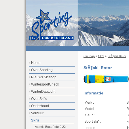
SkiShop
»
Ski's
»
StÃ¶ckli Rotor
Home
StÃ¶ckli Rotor
Over Sporting
Nieuws Skishop
WintersportCheck
WinterDagtocht
Informatie
Over Ski's
Merk :
S
Onderhoud
Model :
R
Verhuur
Kleur :
B
Ski's
Soort ski* :
F
Atomic Beta Ride 9.22
Lengte :
1