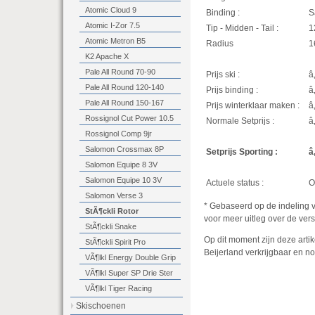
Atomic Cloud 9
Binding :
S
Atomic I-Zor 7.5
Tip - Midden - Tail :
1
Atomic Metron B5
Radius
1
K2 Apache X
Pale All Round 70-90
Prijs ski :
â
Pale All Round 120-140
Prijs binding :
â
Pale All Round 150-167
Prijs winterklaar maken :
â
Rossignol Cut Power 10.5
Normale Setprijs :
â
Rossignol Comp 9jr
Salomon Crossmax 8P
Setprijs Sporting :
â
Salomon Equipe 8 3V
Salomon Equipe 10 3V
Actuele status :
O
Salomon Verse 3
* Gebaseerd op de indeling 
StÃ¶ckli Rotor
voor meer uitleg over de vers
StÃ¶ckli Snake
Op dit moment zijn deze artik
StÃ¶ckli Spirit Pro
Beijerland verkrijgbaar en nog
VÃ¶lkl Energy Double Grip
VÃ¶lkl Super SP Drie Ster
VÃ¶lkl Tiger Racing
Skischoenen