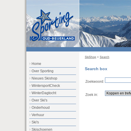
SkiShop
»
Search
Home
Search box
Over Sporting
Nieuws Skishop
Zoekwoord:
WintersportCheck
WinterDagtocht
Zoek in:
Over Ski's
Onderhoud
Verhuur
Ski's
Skischoenen