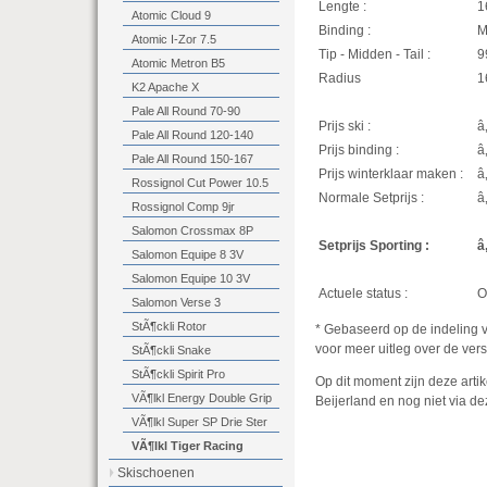
Lengte :
1
Atomic Cloud 9
Binding :
M
Atomic I-Zor 7.5
Tip - Midden - Tail :
9
Atomic Metron B5
Radius
1
K2 Apache X
Pale All Round 70-90
Prijs ski :
â
Pale All Round 120-140
Prijs binding :
â
Pale All Round 150-167
Prijs winterklaar maken :
â
Rossignol Cut Power 10.5
Normale Setprijs :
â
Rossignol Comp 9jr
Salomon Crossmax 8P
Setprijs Sporting :
â
Salomon Equipe 8 3V
Salomon Equipe 10 3V
Actuele status :
O
Salomon Verse 3
StÃ¶ckli Rotor
* Gebaseerd op de indeling 
voor meer uitleg over de vers
StÃ¶ckli Snake
StÃ¶ckli Spirit Pro
Op dit moment zijn deze artik
VÃ¶lkl Energy Double Grip
Beijerland en nog niet via dez
VÃ¶lkl Super SP Drie Ster
VÃ¶lkl Tiger Racing
Skischoenen