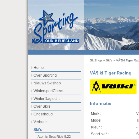
SkiShop
»
Ski's
»
VÃ¶lkl Tiger Ra
Home
VÃ¶lkl Tiger Racing
Over Sporting
Nieuws Skishop
WintersportCheck
WinterDagtocht
Informatie
Over Ski's
Merk :
V
Onderhoud
Model :
T
Verhuur
Kleur :
-
Ski's
Soort ski* :
S
Atomic Beta Ride 9.22