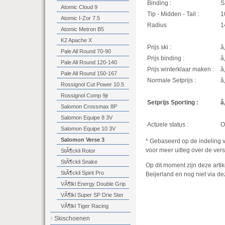
Binding :
S
Atomic Cloud 9
Tip - Midden - Tail :
1
Atomic I-Zor 7.5
Radius
1
Atomic Metron B5
K2 Apache X
Prijs ski :
â
Pale All Round 70-90
Prijs binding :
â
Pale All Round 120-140
Prijs winterklaar maken :
â
Pale All Round 150-167
Normale Setprijs :
â
Rossignol Cut Power 10.5
Rossignol Comp 9jr
Setprijs Sporting :
â
Salomon Crossmax 8P
Salomon Equipe 8 3V
Actuele status :
O
Salomon Equipe 10 3V
Salomon Verse 3
* Gebaseerd op de indeling 
voor meer uitleg over de vers
StÃ¶ckli Rotor
StÃ¶ckli Snake
Op dit moment zijn deze artik
StÃ¶ckli Spirit Pro
Beijerland en nog niet via dez
VÃ¶lkl Energy Double Grip
VÃ¶lkl Super SP Drie Ster
VÃ¶lkl Tiger Racing
Skischoenen