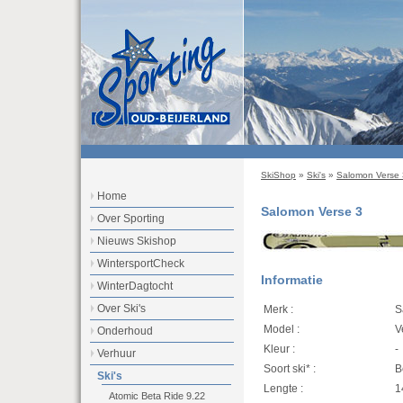
SkiShop
»
Ski's
»
Salomon Verse 
Home
Salomon Verse 3
Over Sporting
Nieuws Skishop
WintersportCheck
Informatie
WinterDagtocht
Over Ski's
Merk :
S
Model :
V
Onderhoud
Kleur :
-
Verhuur
Soort ski* :
B
Ski's
Lengte :
1
Atomic Beta Ride 9.22