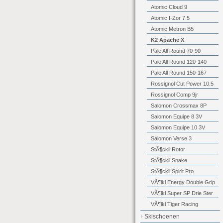
Atomic Cloud 9
Atomic I-Zor 7.5
Atomic Metron B5
K2 Apache X
Pale All Round 70-90
Pale All Round 120-140
Pale All Round 150-167
Rossignol Cut Power 10.5
Rossignol Comp 9jr
Salomon Crossmax 8P
Salomon Equipe 8 3V
Salomon Equipe 10 3V
Salomon Verse 3
StÃ¶ckli Rotor
StÃ¶ckli Snake
StÃ¶ckli Spirit Pro
VÃ¶lkl Energy Double Grip
VÃ¶lkl Super SP Drie Ster
VÃ¶lkl Tiger Racing
Skischoenen