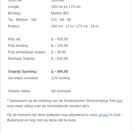
Soort ski* :
Sportski
Lengte :
160 cm en 174 cm
Binding :
Marker IBX
Tip - Midden - Tail :
115 - 68 - 99
Radius
160 cm : 13 m / 174 cm : 16 m
Prijs ski :
â‚¬ 455,00
Prijs binding :
â‚¬ 145,00
Prijs winterklaar maken :
â‚¬ 30,00
Normale Setprijs :
â‚¬ 630,00
Setprijs Sporting :
â‚¬ 499,95
Uw totale voordeel
21% korting
Actuele status :
Op voorraad
* Gebaseerd op de indeling van de Nederlandse Skivereniging. Klik
hier
voor meer uitleg over de verschillende soorten ski's
Op dit moment zijn deze artikelen nog uitsluitend in onze
winkel
in Oud-
Beijerland en nog niet via deze site te koop.