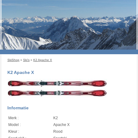
SkiShop
»
Ski's
»
K2 Apache X
K2 Apache X
Informatie
Merk :
K2
Model :
Apache X
Kleur :
Rood