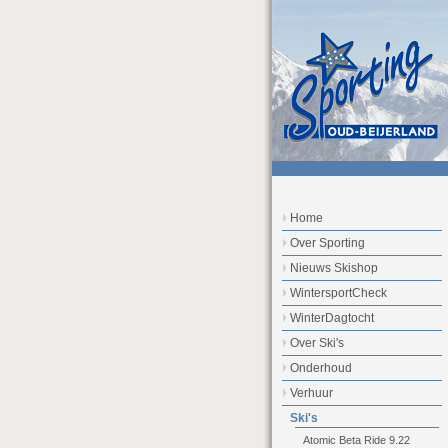
Home
Over Sporting
Nieuws Skishop
WintersportCheck
WinterDagtocht
Over Ski's
Onderhoud
Verhuur
Ski's
Atomic Beta Ride 9.22